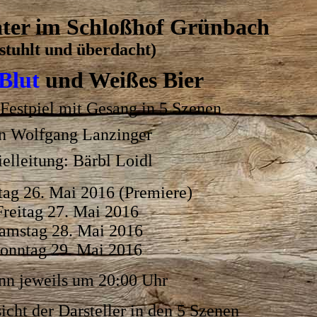
ater im Schloßhof Grünbach
stuhlt und überdacht)
 Blut
und Weißes Bier
 Festpiel mit Gesang in 5 Szenen
n Wolfgang Lanzinger
ielleitung: Bärbl Loidl
ag 26. Mai 2016 (Premiere)
Freitag 27. Mai 2016
amstag 28. Mai 2016
onntag 29. Mai 2016
nn jeweils um 20:00 Uhr
icht der Darsteller in den 5 Szenen