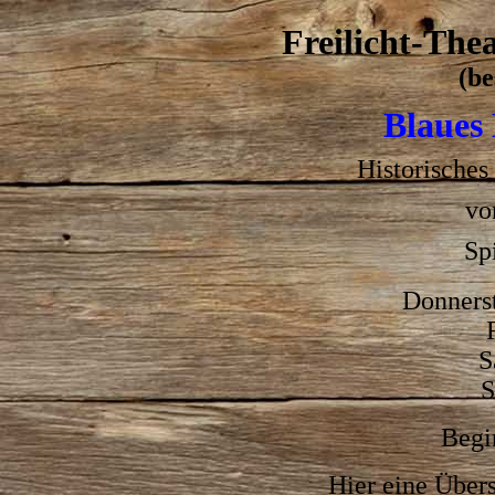
Freilicht-The
(be
Blaues
Historisches
vo
Sp
Donnerst
S
S
Begi
Hier eine Übers