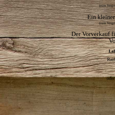
(zum Vergrö
Ein kleine
(zum Vergrö
Der Vorverkauf fi
Vo
Le
Rai
oder