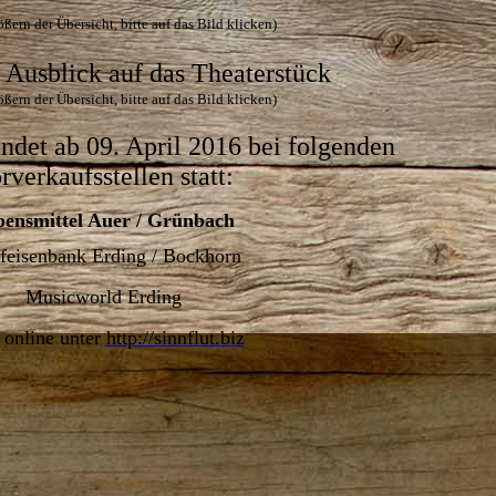
ßern der Übersicht, bitte auf das Bild klicken)
r Ausblick auf das Theaterstück
ßern der Übersicht, bitte auf das Bild klicken)
ndet ab 09. April 2016 bei folgenden
rverkaufsstellen statt:
bensmittel Auer / Grünbach
ffeisenbank Erding / Bockhorn
Musicworld Erding
 online unter
http://sinnflut.biz