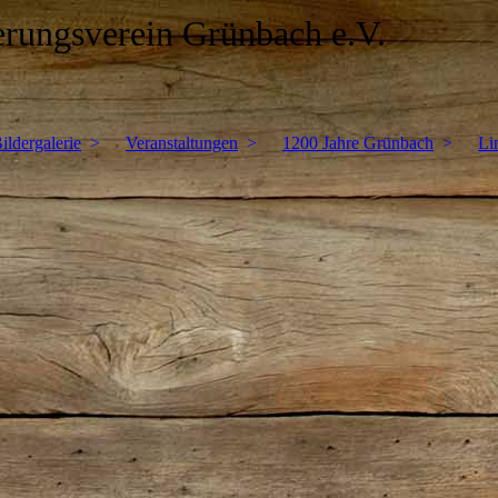
erungsverein Grünbach e.V.
ildergalerie
Veranstaltungen
1200 Jahre Grünbach
Li