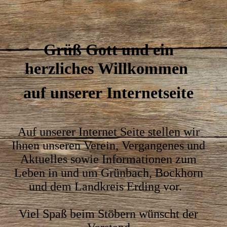
Grüß Gott und ein
herzliches Willkommen
auf unserer Internetseite
Auf unserer Internet Seite stellen wir
Ihnen unseren Verein, Vergangenes und
Aktuelles sowie Informationen
zum
Leben in und um Grünbach, Bockhorn
und dem Landkreis Erding vor.
Viel Spaß beim Stöbern wünscht der